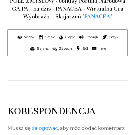
POLE ZMYSŁÓW - bonusy Portalu Narodowa
GA.PA - na dziś - PANACEA - Wirtualna Gra
Wyobraźni i Skojarzeń
"PANACEA"
Widok
Smak
Ciepło
Dźwięk
Dotyk
Balans
Zapach
Ból
Inne
KORESPONDENCJA
Musisz się
zalogować
, aby móc dodać komentarz.