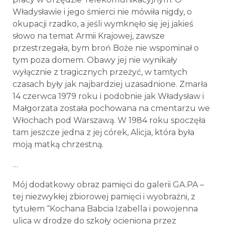
Władysławie i jego śmierci nie mówiła nigdy, o
okupacji rzadko, a jeśli wymknęło się jej jakieś
słowo na temat Armii Krajowej, zawsze
przestrzegała, bym broń Boże nie wspominał o
tym poza domem. Obawy jej nie wynikały
wyłącznie z tragicznych przeżyć, w tamtych
czasach były jak najbardziej uzasadnione. Zmarła
14 czerwca 1979 roku i podobnie jak Władysław i
Małgorzata została pochowana na cmentarzu we
Włochach pod Warszawą. W 1984 roku spoczęła
tam jeszcze jedna z jej córek, Alicja, która była
moją matką chrzestną.
…
Mój dodatkowy obraz pamięci do galerii GA.PA –
tej niezwykłej zbiorowej pamięci i wyobraźni, z
tytułem “Kochana Babcia Izabella i powojenna
ulica w drodze do szkoły ocieniona przez