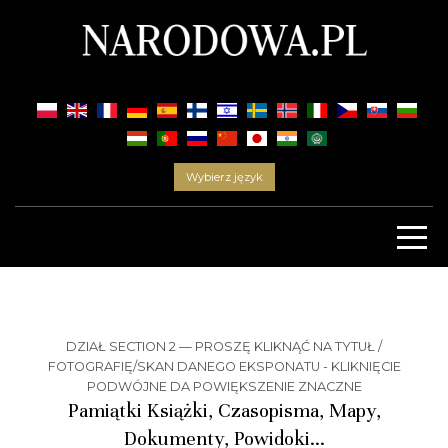
Wybierz język
DZIAŁ SECTION 2 — PROSZĘ KLIKNĄĆ NA TYTUŁ /
FOTOGRAFIĘ/SKAN DANEGO EKSPONATU - KLIKNIĘCIE
PODWÓJNE DA POWIĘKSZENIE ZNACZNE
Pamiątki Książki, Czasopisma, Mapy,
Dokumenty, Powidoki...