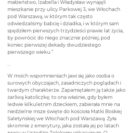
małżeństwo, Izabella i Władysław wynajęli
mieszkanie przy ulicy Parkowej 3, we Włochach
pod Warszawą, w którym tak często
odwiedzaliśmy babcię i dziadka, i w którym sam
spędziłem pierwszych trzydzieści prawie lat życia,
by powrócić do niego znacznie później, pod
koniec pierwszej dekady dwudziestego
pierwszego wieku.”
…
W moich wspomnieniach jawi się jako osoba o
surowych obyczajach, zasadniczych poglądach i
twardym charakterze. Zapamiętałem ją także jako
żarliwą katoliczkę; to ona właśnie, gdy byłem
ledwie kilkuletnim dzieckiem, zabierała mnie na
niedzielne msze święte do kościoła Matki Boskiej
Saletyńskiej we Włochach pod Warszawą. Żyła
skromnie z emerytury, jaka została jej po latach
pracy w Urzędzie Telekomunikacyjnym. O