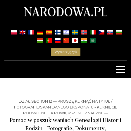
Wybierz język
DZIAŁ SECTION 12 — PROSZĘ KLIKNĄĆ NA TYTUŁ /
FOTOGRAFIĘ/SKAN DANEGO EKSPONATU - KLIKNIĘCIE
PODWÓJNE DA POWIĘKSZENIE ZNACZNE —
Pomoc w poszukiwaniach Genealogii Historii
Rodzin - Fotografie, Dokumenty,